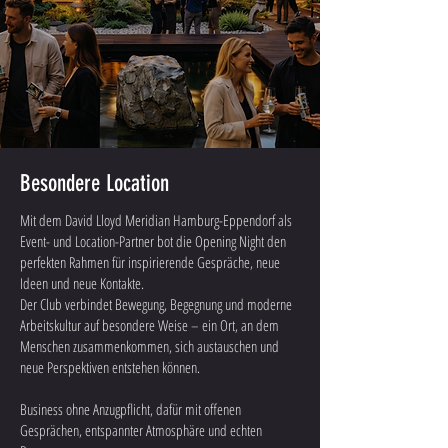
Besondere Location
Mit dem David Lloyd Meridian Hamburg-Eppendorf als
Event- und Location-Partner bot die Opening Night den
perfekten Rahmen für inspirierende Gespräche, neue
Ideen und neue Kontakte.
Der Club verbindet Bewegung, Begegnung und moderne
Arbeitskultur auf besondere Weise – ein Ort, an dem
Menschen zusammenkommen, sich austauschen und
neue Perspektiven entstehen können.
Business ohne Anzugpflicht, dafür mit offenen
Gesprächen, entspannter Atmosphäre und echten