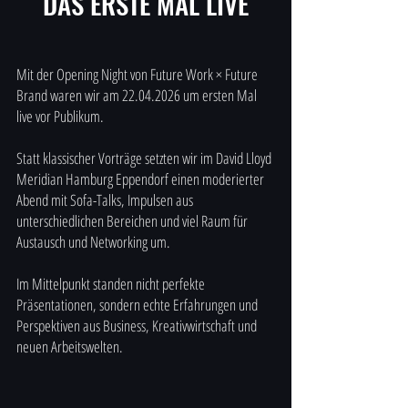
DAS ERSTE MAL LIVE
Mit der Opening Night von Future Work × Future
Brand waren wir am
22.04.2026
um ersten Mal
live vor Publikum.
Statt klassischer Vorträge setzten wir im David Lloyd
Meridian Hamburg Eppendorf einen moderierter
Abend mit Sofa-Talks, Impulsen aus
unterschiedlichen Bereichen und viel Raum für
Austausch und Networking um.
Im Mittelpunkt standen nicht perfekte
Präsentationen, sondern echte Erfahrungen und
Perspektiven aus Business, Kreativwirtschaft und
neuen Arbeitswelten.