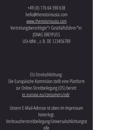
+49 (0) 176 64 390 638
hello@thenotoriousta.com
www.thenotoriousta.com
Vertretungsberechtigte*r Geschäftsführer*in:
JONAS DREYFUSS
USt-IdNr., z. B. DE
123456789
EU-Streitschlichtung:
Die Europäische Kommision stellt eine Plattform
zur Online-Streitbeilegung (OS) bereit:
ec.europa.eu/consumers/odr
Unsere E-Mail-Adresse ist oben im Impressum
hinterlegt.
Verbraucherstreitbeilegung/Universalschlichtungsst
elle