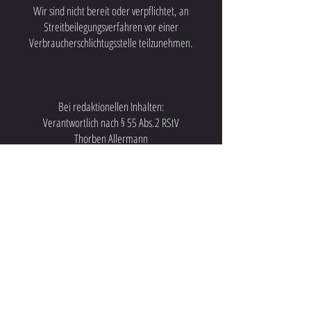
Wir sind nicht bereit oder verpflichtet, an
Streitbeilegungsverfahren vor einer
Verbraucherschlichtugsstelle teilzunehmen.
Bei redaktionellen Inhalten:
Verantwortlich nach § 55 Abs.2 RStV
Thorben Allermann
KONTAKT:
HELLO@THENOTORIOUSTA.COM
Linkedin
Instagram